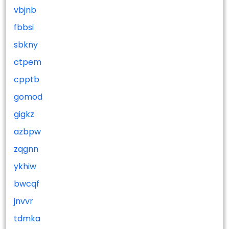
vbjnb
fbbsi
sbkny
ctpem
cpptb
gomod
gigkz
azbpw
zqgnn
ykhiw
bwcqf
jnvvr
tdmka